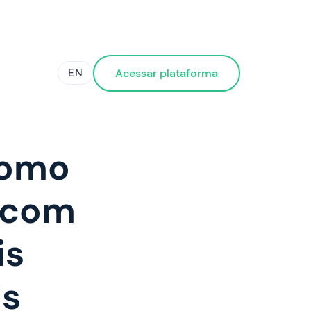
Acessar plataforma
EN
como
m com
is
is