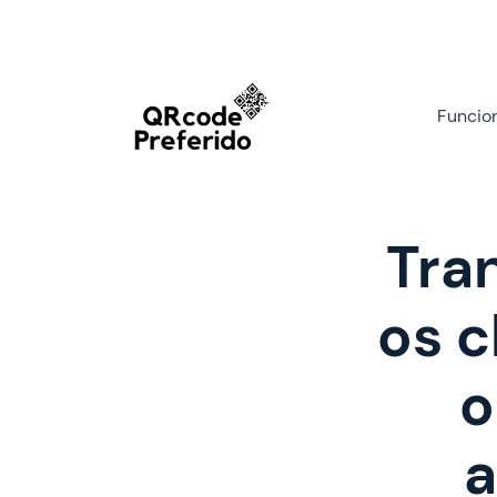
Funcio
Tra
os c
o
a