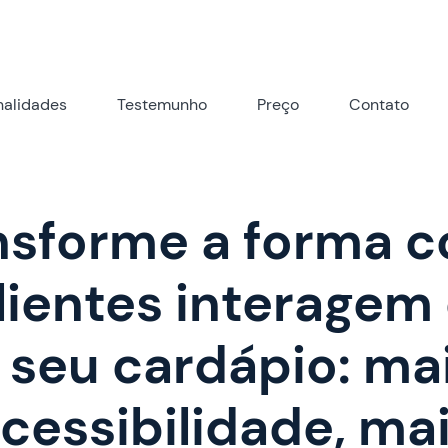
nalidades
Testemunho
Preço
Contato
nsforme a forma 
lientes interage
 seu cardápio: ma
cessibilidade, ma